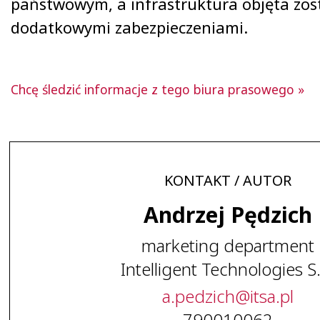
państwowym, a infrastruktura objęta zos
dodatkowymi zabezpieczeniami.
Chcę śledzić informacje z tego biura prasowego »
KONTAKT / AUTOR
Andrzej Pędzich
marketing department
Intelligent Technologies S
a
.
pedzich
@
itsa
.
pl
790010062